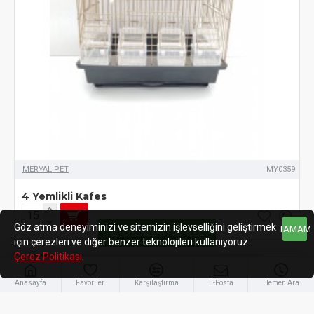
MERYAL PET
MY0359
4 Yemlikli Kafes
Göz atma deneyiminizi ve sitemizin işlevselliğini geliştirmek
TAMAM
ÜRÜNLERI FILTRELE
için çerezleri ve diğer benzer teknolojileri kullanıyoruz.
Çerez Politikası
.
FREE
Anasayfa
Favoriler
Karşılaştırma
E-Posta
Hemen Ara