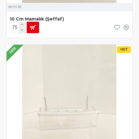
MY0138
10 Cm Mamalık (Şeffaf)
FREE
HOT