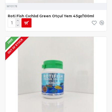
MY0178
Roti Fish Cıchlıd Green Otçul Yem 45gr/100ml
FREE
OUT OF STOCK