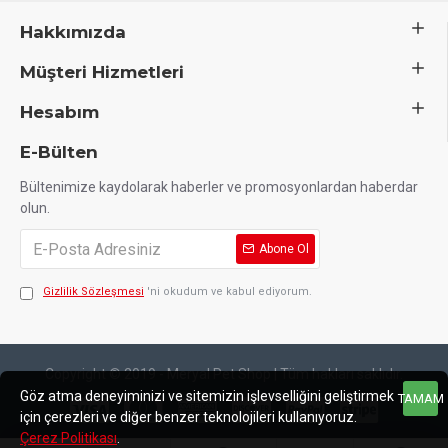
Hakkımızda
Müşteri Hizmetleri
Hesabım
E-Bülten
Bültenimize kaydolarak haberler ve promosyonlardan haberdar
olun.
Abone Ol
Gizlilik Sözleşmesi
'ni okudum ve kabul ediyorum.
Copyright © 2019 - Meryal Pet Shop | Tüm hakları saklıdır.
Göz atma deneyiminizi ve sitemizin işlevselliğini geliştirmek
TAMAM
için çerezleri ve diğer benzer teknolojileri kullanıyoruz.
Çerez Politikası
.